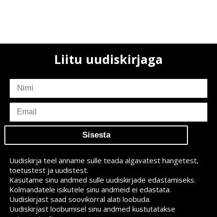
Liitu uudiskirjaga
subscriber
name
subscriber
email
Uudiskirja teel anname sulle teada algavatest hangetest,
toetustest ja uudistest.
Kasutame sinu andmed sulle uudiskirjade edastamiseks.
Kolmandatele isikutele sinu andmeid ei edastata.
Uudiskirjast saad soovikorral alati loobuda.
Uudiskirjast loobumisel sinu andmed kustutatakse