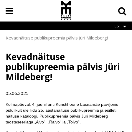
Skip
to
main
content
EST
Kevadnäituse publikupreemia pälvis Jüri Mildeberg!
Breadcrumb
Kevadnäituse
publikupreemia pälvis Jüri
Mildeberg!
05.06.2025
Kolmapäeval, 4. juunil anti Kunstihoone Lasnamäe paviljonis
pidulikult üle liidu 25. aastanäituse publikupreemia ja esitleti
näituse kataloogi. Publikupreemia pälvis Jüri Mildeberg
teosteseeriaga „Aivo“, „Raivo“ ja „Toivo“.