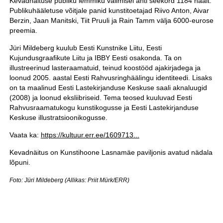
Kevadnäituse publiku lemmiku valimisel anti seekord 1184 häält.
Publikuhääletuse võitjale panid kunstitoetajad Riivo Anton, Aivar
Berzin, Jaan Manitski, Tiit Pruuli ja Rain Tamm välja 6000-eurose
preemia.
Jüri Mildeberg kuulub Eesti Kunstnike Liitu, Eesti
Kujundusgraafikute Liitu ja IBBY Eesti osakonda. Ta on
illustreerinud lasteraamatuid, teinud koostööd ajakirjadega ja
loonud 2005. aastal Eesti Rahvusringhäälingu identiteedi. Lisaks
on ta maalinud Eesti Lastekirjanduse Keskuse saali aknaluugid
(2008) ja loonud eksliibriseid. Tema teosed kuuluvad Eesti
Rahvusraamatukogu kunstikogusse ja Eesti Lastekirjanduse
Keskuse illustratsioonikogusse.
Vaata ka:
https://kultuur.err.ee/1609713...
Kevadnäitus on Kunstihoone Lasnamäe paviljonis avatud nädala
lõpuni.
Foto: Jüri Mildeberg (Allikas: Priit Mürk/ERR)