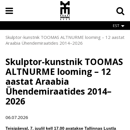
Skip
to
main
content
EST
Skulptor-kunstnik TOOMAS ALTNURME looming – 12 aastat
Breadcrumb
Araabia Ühendemiraatides 2014–2026
Skulptor-kunstnik TOOMAS
ALTNURME looming – 12
aastat Araabia
Ühendemiraatides 2014–
2026
06.07.2026
Teisipäeval, 7. juulil kell 17.00 avatakse Tallinnas
Lustla