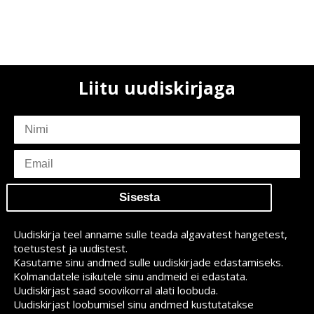
Liitu uudiskirjaga
subscriber
name
subscriber
email
Uudiskirja teel anname sulle teada algavatest hangetest,
toetustest ja uudistest.
Kasutame sinu andmed sulle uudiskirjade edastamiseks.
Kolmandatele isikutele sinu andmeid ei edastata.
Uudiskirjast saad soovikorral alati loobuda.
Uudiskirjast loobumisel sinu andmed kustutatakse