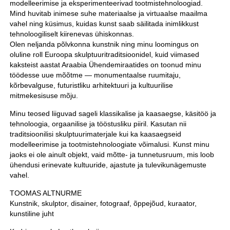
modelleerimise ja eksperimenteerivad tootmistehnoloogiad.
Mind huvitab inimese suhe materiaalse ja virtuaalse maailma
vahel ning küsimus, kuidas kunst saab säilitada inimlikkust
tehnoloogiliselt kiirenevas ühiskonnas.
Olen neljanda põlvkonna kunstnik ning minu loomingus on
oluline roll Euroopa skulptuuritraditsioonidel, kuid viimased
kaksteist aastat Araabia Ühendemiraatides on toonud minu
töödesse uue mõõtme — monumentaalse ruumitaju,
kõrbevalguse, futuristliku arhitektuuri ja kultuurilise
mitmekesisuse mõju.
Minu teosed liiguvad sageli klassikalise ja kaasaegse, käsitöö ja
tehnoloogia, orgaanilise ja tööstusliku piiril. Kasutan nii
traditsioonilisi skulptuurimaterjale kui ka kaasaegseid
modelleerimise ja tootmistehnoloogiate võimalusi. Kunst minu
jaoks ei ole ainult objekt, vaid mõtte- ja tunnetusruum, mis loob
ühendusi erinevate kultuuride, ajastute ja tulevikunägemuste
vahel.
TOOMAS ALTNURME
Kunstnik, skulptor, disainer, fotograaf, õppejõud, kuraator,
kunstiline juht