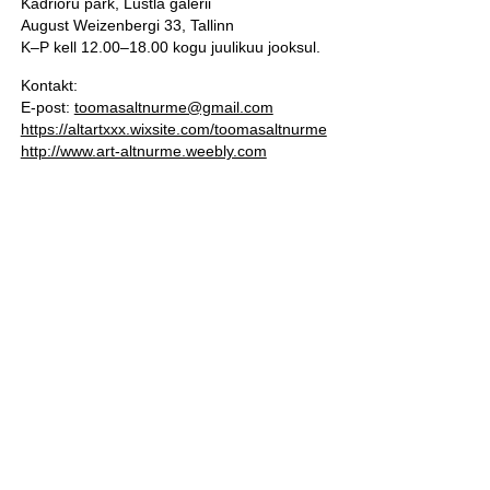
Kadrioru park, Lustla galerii
August Weizenbergi 33, Tallinn
K–P kell 12.00–18.00 kogu juulikuu jooksul.
Kontakt:
E-post:
toomasaltnurme@gmail.com
https://altartxxx.wixsite.com/toomasaltnurme
http://www.art-altnurme.weebly.com