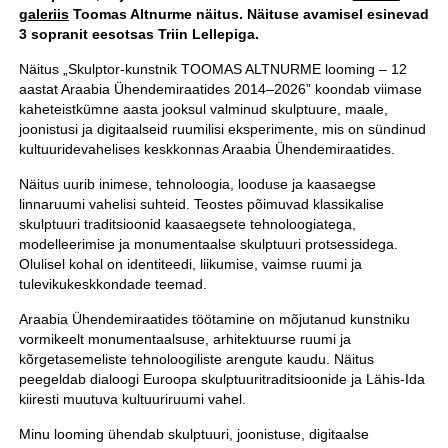
galeriis
Toomas Altnurme näitus. Näituse avamisel esinevad
3 sopranit eesotsas Triin Lellepiga.
Näitus „Skulptor-kunstnik TOOMAS ALTNURME looming – 12
aastat Araabia Ühendemiraatides 2014–2026” koondab viimase
kaheteistkümne aasta jooksul valminud skulptuure, maale,
joonistusi ja digitaalseid ruumilisi eksperimente, mis on sündinud
kultuuridevahelises keskkonnas Araabia Ühendemiraatides.
Näitus uurib inimese, tehnoloogia, looduse ja kaasaegse
linnaruumi vahelisi suhteid. Teostes põimuvad klassikalise
skulptuuri traditsioonid kaasaegsete tehnoloogiatega,
modelleerimise ja monumentaalse skulptuuri protsessidega.
Olulisel kohal on identiteedi, liikumise, vaimse ruumi ja
tulevikukeskkondade teemad.
Araabia Ühendemiraatides töötamine on mõjutanud kunstniku
vormikeelt monumentaalsuse, arhitektuurse ruumi ja
kõrgetasemeliste tehnoloogiliste arengute kaudu. Näitus
peegeldab dialoogi Euroopa skulptuuritraditsioonide ja Lähis-Ida
kiiresti muutuva kultuuriruumi vahel.
Minu looming ühendab skulptuuri, joonistuse, digitaalse